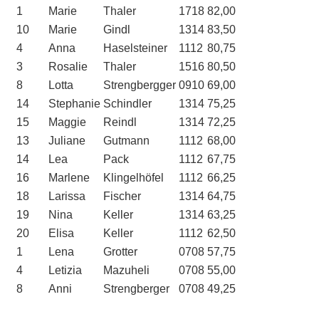
1
Marie
Thaler
1718
82,00
10
Marie
Gindl
1314
83,50
4
Anna
Haselsteiner
1112
80,75
3
Rosalie
Thaler
1516
80,50
8
Lotta
Strengbergger
0910
69,00
14
Stephanie
Schindler
1314
75,25
15
Maggie
Reindl
1314
72,25
13
Juliane
Gutmann
1112
68,00
14
Lea
Pack
1112
67,75
16
Marlene
Klingelhöfel
1112
66,25
18
Larissa
Fischer
1314
64,75
19
Nina
Keller
1314
63,25
20
Elisa
Keller
1112
62,50
1
Lena
Grotter
0708
57,75
4
Letizia
Mazuheli
0708
55,00
8
Anni
Strengberger
0708
49,25